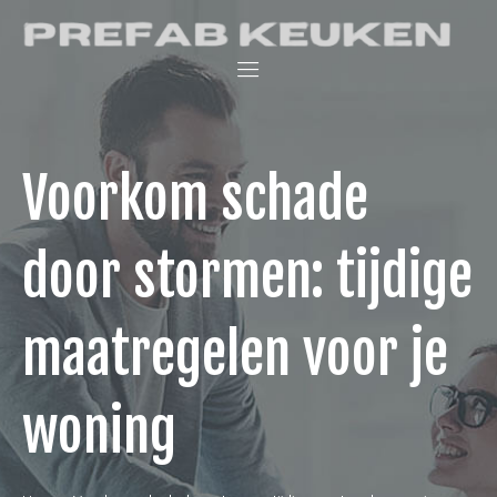
Skip
Prefab Keuken
to
Keukenwinkel
content
en
interieurblog
Voorkom schade
door stormen: tijdige
maatregelen voor je
woning