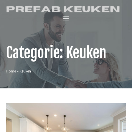
Skip
Prefab Keuken
to
Keukenwinkel
content
en
interieurblog
Categorie:
Keuken
Home
»
Keuken