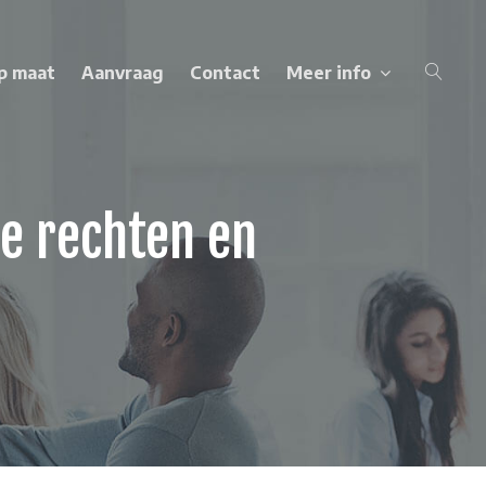
p maat
Aanvraag
Contact
Meer info
je rechten en