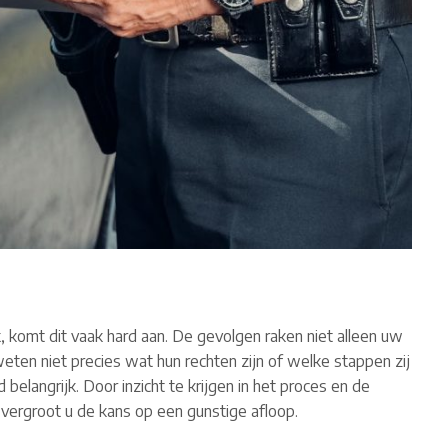
, komt dit vaak hard aan. De gevolgen raken niet alleen uw
eten niet precies wat hun rechten zijn of welke stappen zij
 belangrijk. Door inzicht te krijgen in het proces en de
vergroot u de kans op een gunstige afloop.