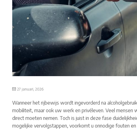
27 januari, 2026
Wanneer het rijbewijs wordt ingevorderd na alcoholgebruik
mobiliteit, maar ook uw werk en privéleven. Veel mensen w
direct moeten nemen. Toch is juist in deze fase duidelijkheid
mogelijke vervolgstappen, voorkomt u onnodige fouten en 