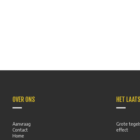
OVER ONS
HET LAAT
Aanvraag
Grote tegels
Contact
effect
Home