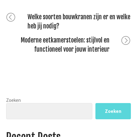
Bericht
Previous
Welke soorten bouwkranen zijn er en welke
post:
heb jij nodig?
navigatie
Next
Moderne eetkamerstoelen: stijlvol en
post:
functioneel voor jouw interieur
Zoeken
Zoeken