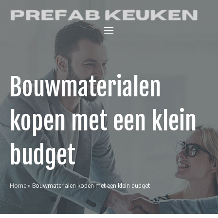
Skip
Prefab Keuken
to
Keukenwinkel
content
en
interieurblog
Bouwmaterialen
kopen met een klein
budget
Home
»
Bouwmaterialen kopen met een klein budget