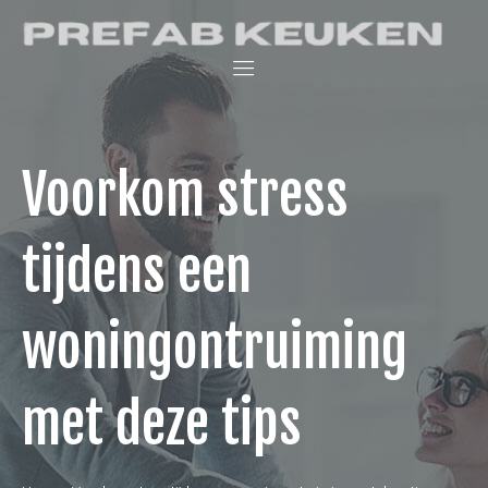
Skip
Prefab Keuken
to
Keukenwinkel
content
en
interieurblog
Voorkom stress
tijdens een
woningontruiming
met deze tips