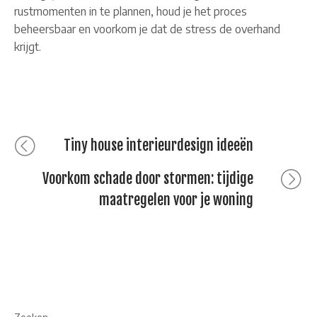
rustmomenten in te plannen, houd je het proces
beheersbaar en voorkom je dat de stress de overhand
krijgt.
Bericht
Previous
Tiny house interieurdesign ideeën
post:
navigatie
Next
Voorkom schade door stormen: tijdige
post:
maatregelen voor je woning