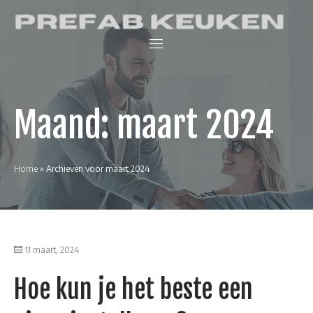
Skip
Prefab Keuken
to
Keukenwinkel
content
en
interieurblog
Maand:
maart 2024
Home
»
Archieven voor maart 2024
11 maart, 2024
Hoe kun je het beste een