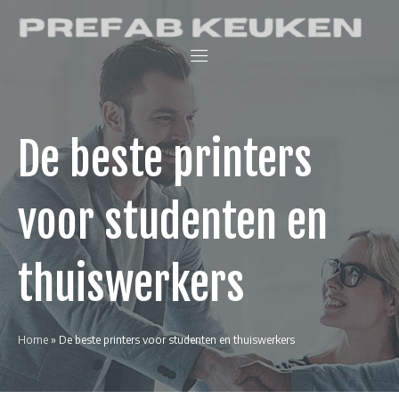
Skip
Prefab Keuken
to
Keukenwinkel
content
en
interieurblog
De beste printers
voor studenten en
thuiswerkers
Home
»
De beste printers voor studenten en thuiswerkers