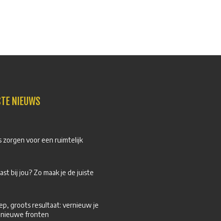
STE NIEUWS
 zorgen voor een ruimtelijk
ast bij jou? Zo maak je de juiste
ep, groots resultaat: vernieuw je
 nieuwe fronten