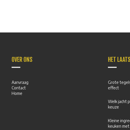
OVER ONS
HET LAAT
Aanvraag
Grote tegels
Contact
effect
Home
Welk jacht p
keuze
Kleine ingre
keuken met