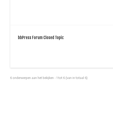
bbPress Forum Closed Topic
6 onderwerpen aan het bekijken - 1 tot 6 (van in totaal 6)