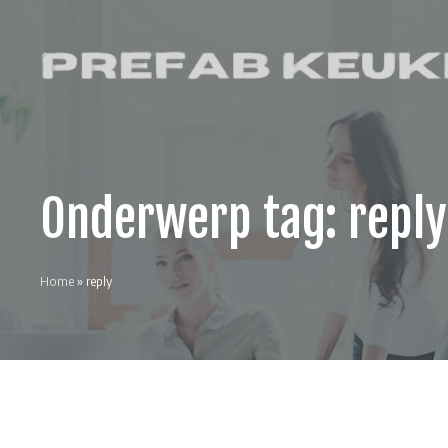
Skip
to
content
Prefab Keuken
Keukenwinkel
en
interieurblog
Onderwerp tag:
reply
Home
»
reply