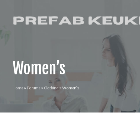
Skip
to
content
Prefab Keuken
Keukenwinkel
en
interieurblog
Women’s
Home
»
Forums
»
Clothing
»
Women’s